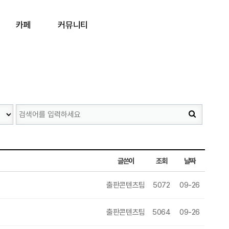
카페
커뮤니티
글쓴이
조회
날짜
출판콘텐츠팀
5072
09-26
출판콘텐츠팀
5064
09-26