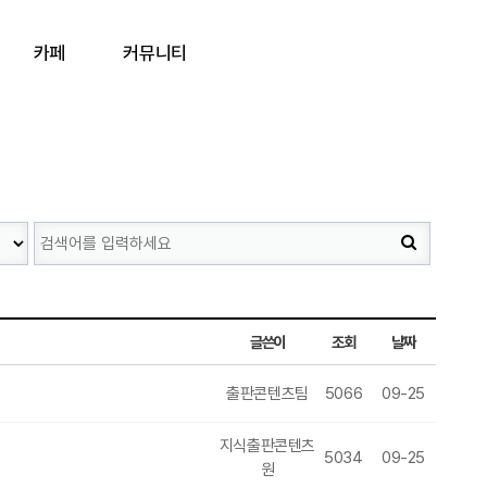
카페
커뮤니티
글쓴이
조회
날짜
출판콘텐츠팀
5066
09-25
지식출판콘텐츠
5034
09-25
원