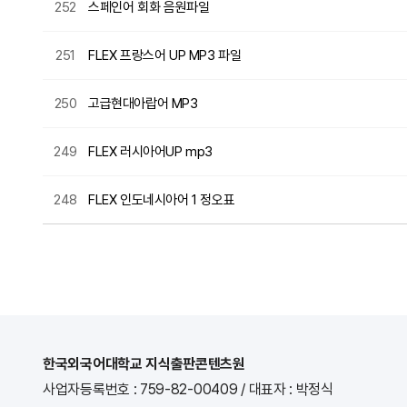
252
스페인어 회화 음원파일
251
FLEX 프랑스어 UP MP3 파일
250
고급현대아랍어 MP3
249
FLEX 러시아어UP mp3
248
FLEX 인도네시아어 1 정오표
처음
다음
맨끝
한국외국어대학교 지식출판콘텐츠원
사업자등록번호 : 759-82-00409
/
대표자 : 박정식