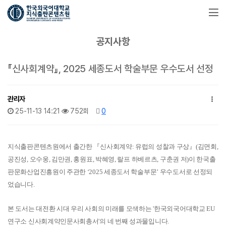
공지사항
『신사회계약』, 2025 세종도서 학술부문 우수도서 선정
관리자
25-11-13 14:21
752회
0
지식출판콘텐츠원에서 출간한 『신사회계약: 유럽의 성찰과 구상』(김면회,
공진성, 오수웅, 김만권, 홍원표, 박혜영, 랄프 하베르츠, 구춘권 저)이 한국출
판문화산업진흥원이 주관한 ‘2025 세종도서 학술부문’ 우수도서로 선정되
었습니다.
본 도서는 대전환 시대 우리 사회의 미래를 모색하는 '한국외국어대학교 EU
연구소 신사회계약인문사회총서'의 네 번째 성과물입니다.