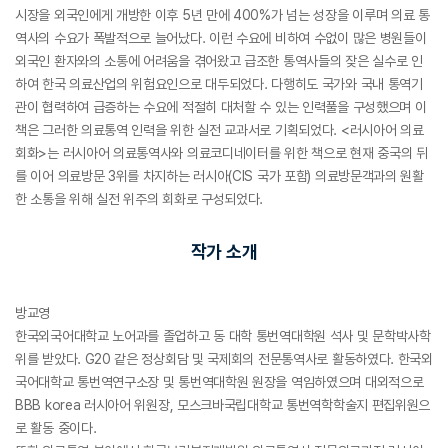
시장을 외국인에게 개방한 이후 5년 만에 400%가 넘는 성장을 이루며 의료 통
역사의 수요가 폭발적으로 늘어났다. 이런 수요에 비하여 수없이 많은 병원들이
외국인 환자와의 소통에 어려움을 겪어왔고 급조한 통역사들의 잦은 실수로 인
하여 한국 의료산업의 위험요인으로 대두되었다. 다행히도 국가와 국내 통역기
관이 협력하여 급증하는 수요에 적절히 대처할 수 있는 인력풀을 구성했으며 이
책은 그러한 의료통역 인력을 위한 실전 교과서로 기획되었다. <러시아어 의료
회화>는 러시아어 의료통역사와 의료코디네이터를 위한 책으로 현재 중국의 뒤
를 이어 의료방문 3위를 차지하는 러시아(CIS 국가 포함) 의료방문객과의 원활
한 소통을 위해 실전 위주의 회화로 구성되었다.
작가 소개
방교영
한국외국어대학교 노어과를 졸업하고 동 대학 통번역대학원 석사 및 문학박사학
위를 받았다. G20 같은 정상회담 및 국제회의 전문통역사로 활동하였다. 한국외
국어대학교 통번역연구소장 및 통번역대학원 원장을 역임하였으며 대외적으로
BBB korea 러시아어 위원장, 모스크바국립대학교 통번역학학술지 편집위원으
로 활동 중이다.