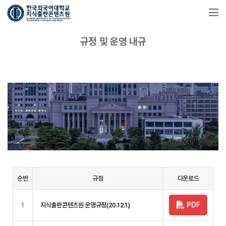
규정 및 운영 내규
순번
규정
다운로드
PDF
1
지식출판콘텐츠원 운영규정(20.12.1.)