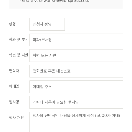
- 메일 참조: sewon316@hufspress.co.kr
성명
학과 및 부서
학번 및 사번
연락처
이메일
행사명
행사 개요