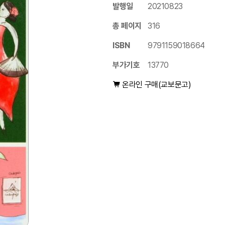
발행일
20210823
총 페이지
316
ISBN
9791159018664
부가기호
13770
온라인 구매(교보문고)