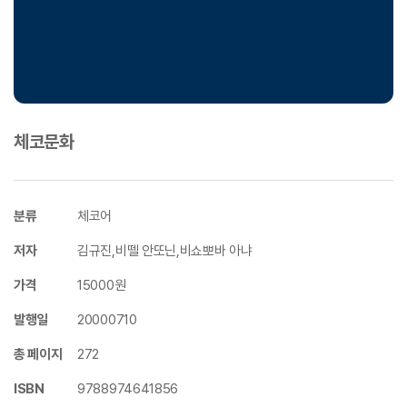
체코문화
분류
체코어
저자
김규진,비뗄 안또닌,비쇼뽀바 아냐
가격
15000원
발행일
20000710
총 페이지
272
ISBN
9788974641856