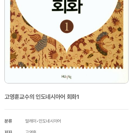
고영훈교수의 인도네시아어 회화1
분류
말레이•인도네시아어
저자
고영훈