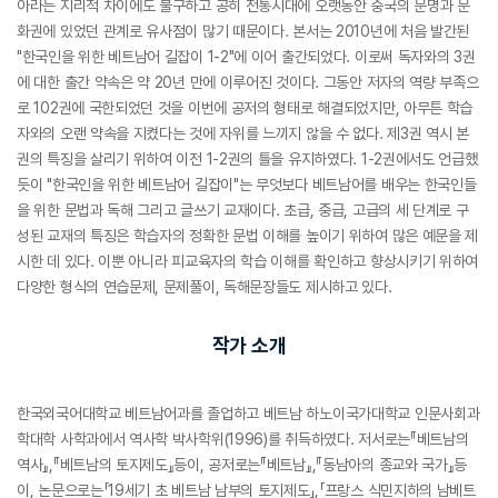
아라는 지리적 차이에도 불구하고 공히 전통시대에 오랫동안 중국의 문명과 문
화권에 있었던 관계로 유사점이 많기 때문이다. 본서는 2010년에 처음 발간된
"한국인을 위한 베트남어 길잡이 1-2"에 이어 출간되었다. 이로써 독자와의 3권
에 대한 출간 약속은 약 20년 만에 이루어진 것이다. 그동안 저자의 역량 부족으
로 102권에 국한되었던 것을 이번에 공저의 형태로 해결되었지만, 아무튼 학습
자와의 오랜 약속을 지켰다는 것에 자위를 느끼지 않을 수 없다. 제3권 역시 본
권의 특징을 살리기 위하여 이전 1-2권의 틀을 유지하였다. 1-2권에서도 언급했
듯이 "한국인을 위한 베트남어 길잡이"는 무엇보다 베트남어를 배우는 한국인들
을 위한 문법과 독해 그리고 글쓰기 교재이다. 초급, 중급, 고급의 세 단계로 구
성된 교재의 특징은 학습자의 정확한 문법 이해를 높이기 위하여 많은 예문을 제
시한 데 있다. 이뿐 아니라 피교육자의 학습 이해를 확인하고 향상시키기 위하여
다양한 형식의 연습문제, 문제풀이, 독해문장들도 제시하고 있다.
작가 소개
한국외국어대학교 베트남어과를 졸업하고 베트남 하노이국가대학교 인문사회과
학대학 사학과에서 역사학 박사학위(1996)를 취득하였다. 저서로는『베트남의
역사』,『베트남의 토지제도』등이, 공저로는『베트남』,『동남아의 종교와 국가』등
이, 논문으로는「19세기 초 베트남 남부의 토지제도」,「프랑스 식민지하의 남베트