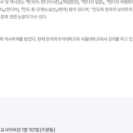
및 역서로는 『한국어-힌디어사전』(책임편찬), 『힌디어 입문』, 『힌디어 여행회화』,
식』(힌디어), 『인도 중-단편소설선』(편역) 등이 있으며, “인도와 한국의 낭만주
과 문화 관련 논문이 다수 있다.
 박사학위를 받았다. 현재 한국외국어대학교와 서울대학교에서 강의를 하고 있다
학교사이버관 1층 101호(이문동)