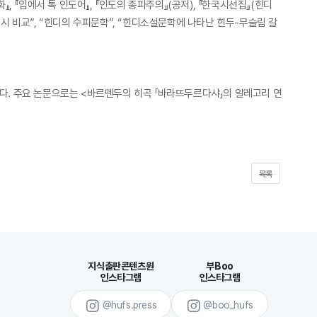
 『입에서 톡 인도어』, 『인도의 종파주의』(공저), 『한국시선집』(힌디
의 시 비교”, “힌디의 수피문학”, “힌디소설문학에 나타난 힌두-무슬림 갈
. 주요 논문으로는 <바르뗀두의 히곡 「바라뜨두르다샤」의 알레고리 연
목록
지식출판콘텐츠원
부Boo
인스타그램
인스타그램
@hufs.press
@boo_hufs