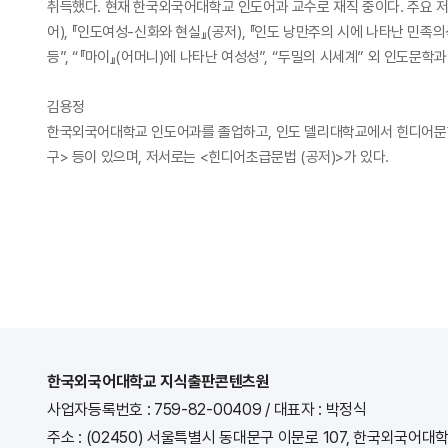
취득했다. 현재 한국외국어대학교 인도어과 교수로 재직 중이다. 주요 저서 
어), 『인도여성-신화와 현실』(공저), 『인도 낭만주의 시에 나타난 민족의
등”, “『마이』(어머니)에 나타난 여성성”, “두밀의 시세계” 외 인도문학
김용정
한국외국어대학교 인도어과를 졸업하고, 인도 델리대학교에서 힌디어문학
구> 등이 있으며, 저서로는 <힌디어초급문법 (공저)>가 있다.
한국외국어대학교 지식출판콘텐츠원
사업자등록번호 : 759-82-00409
/
대표자 : 박정식
주소 : (02450) 서울특별시 동대문구 이문로 107, 한국외국어대