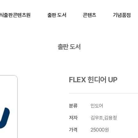
식출판콘텐츠원
출판 도서
콘텐츠
기념품점
출판 도서
FLEX 힌디어 UP
분류
인도어
저자
김우조,김용정
가격
25000원