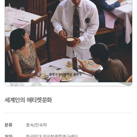
세계인의 에티켓문화
분류
풍속/민속학
저자
한국외대 외국학종합연구센터