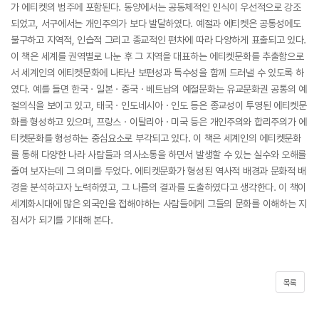
가 에티켓의 범주에 포함된다. 동양에서는 공동체적인 인식이 우선적으로 강조
되었고, 서구에서는 개인주의가 보다 발달하였다. 예절과 에티켓은 공통성에도
불구하고 지역적, 인습적 그리고 종교적인 편차에 따라 다양하게 표출되고 있다.
이 책은 세계를 권역별로 나눈 후 그 지역을 대표하는 에티켓문화를 추출함으로
서 세계인의 에티켓문화에 나타난 보편성과 특수성을 함께 드러낼 수 있도록 하
였다. 예를 들면 한국ㆍ일본ㆍ중국ㆍ베트남의 예절문화는 유교문화권 공통의 예
절의식을 보이고 있고, 태국ㆍ인도네시아ㆍ인도 등은 종교성이 투영된 에티켓문
화를 형성하고 있으며, 프랑스ㆍ이탈리아ㆍ미국 등은 개인주의와 합리주의가 에
티켓문화를 형성하는 중심요소로 부각되고 있다. 이 책은 세계인의 에티켓문화
를 통해 다양한 나라 사람들과 의사소통을 하면서 발생할 수 있는 실수와 오해를
줄여 보자는데 그 의미를 두었다. 에티켓문화가 형성된 역사적 배경과 문화적 배
경을 분석하고자 노력하였고, 그 나름의 결과를 도출하였다고 생각한다. 이 책이
세계화시대에 많은 외국인을 접해야하는 사람들에게 그들의 문화를 이해하는 지
침서가 되기를 기대해 본다.
목록