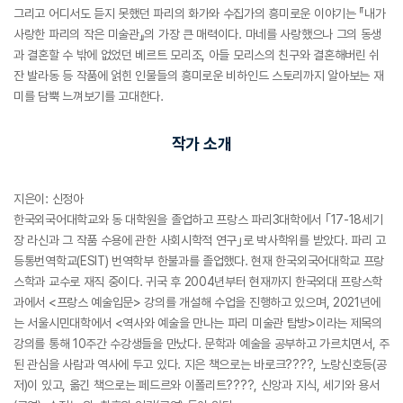
그리고 어디서도 듣지 못했던 파리의 화가와 수집가의 흥미로운 이야기는 『내가
사랑한 파리의 작은 미술관』의 가장 큰 매력이다. 마네를 사랑했으나 그의 동생
과 결혼할 수 밖에 없었던 베르트 모리조, 아들 모리스의 친구와 결혼해버린 쉬
잔 발라동 등 작품에 얽힌 인물들의 흥미로운 비하인드 스토리까지 알아보는 재
미를 담뿍 느껴보기를 고대한다.
작가 소개
지은이: 신정아
한국외국어대학교와 동 대학원을 졸업하고 프랑스 파리3대학에서 ｢17-18세기
장 라신과 그 작품 수용에 관한 사회시학적 연구｣로 박사학위를 받았다. 파리 고
등통번역학교(ESIT) 번역학부 한불과를 졸업했다. 현재 한국외국어대학교 프랑
스학과 교수로 재직 중이다. 귀국 후 2004년부터 현재까지 한국외대 프랑스학
과에서 <프랑스 예술입문> 강의를 개설해 수업을 진행하고 있으며, 2021년에
는 서울시민대학에서 <역사와 예술을 만나는 파리 미술관 탐방>이라는 제목의
강의를 통해 10주간 수강생들을 만났다. 문학과 예술을 공부하고 가르치면서, 주
된 관심을 사람과 역사에 두고 있다. 지은 책으로는 바로크????, 노랑신호등(공
저)이 있고, 옮긴 책으로는 페드르와 이폴리트????, 신앙과 지식, 세기와 용서