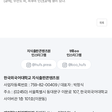
(공역), 수전노 외, 최후의 인간(공역) 등이 있다.
목록
지식출판콘텐츠원
부Boo
인스타그램
인스타그램
@hufs.press
@boo_hufs
한국외국어대학교 지식출판콘텐츠원
사업자등록번호 : 759-82-00409
/
대표자 : 박정식
주소 : (02450) 서울특별시 동대문구 이문로 107, 한국외국어대학교
사이버관 1층 101호(이문동)