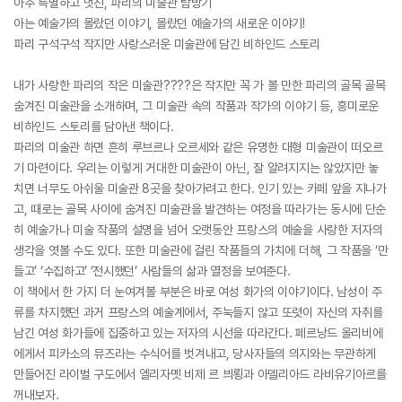
아주 특별하고 멋진, 파리의 미술관 탐방기
아는 예술가의 몰랐던 이야기, 몰랐던 예술가의 새로운 이야기!
파리 구석구석 작지만 사랑스러운 미술관에 담긴 비하인드 스토리
내가 사랑한 파리의 작은 미술관????은 작지만 꼭 가 볼 만한 파리의 골목 골목
숨겨진 미술관을 소개하며, 그 미술관 속의 작품과 작가의 이야기 등, 흥미로운
비하인드 스토리를 담아낸 책이다.
파리의 미술관 하면 흔히 루브르나 오르세와 같은 유명한 대형 미술관이 떠오르
기 마련이다. 우리는 이렇게 거대한 미술관이 아닌, 잘 알려지지는 않았지만 놓
치면 너무도 아쉬울 미술관 8곳을 찾아가려고 한다. 인기 있는 카페 앞을 지나가
고, 때로는 골목 사이에 숨겨진 미술관을 발견하는 여정을 따라가는 동시에 단순
히 예술가나 미술 작품의 설명을 넘어 오랫동안 프랑스의 예술을 사랑한 저자의
생각을 엿볼 수도 있다. 또한 미술관에 걸린 작품들의 가치에 더해, 그 작품을 ‘만
들고’ ‘수집하고’ ‘전시했던’ 사람들의 삶과 열정을 보여준다.
이 책에서 한 가지 더 눈여겨볼 부분은 바로 여성 화가의 이야기이다. 남성이 주
류를 차지했던 과거 프랑스의 예술계에서, 주눅들지 않고 또렷이 자신의 자취를
남긴 여성 화가들에 집중하고 있는 저자의 시선을 따라간다. 페르낭드 올리비에
에게서 피카소의 뮤즈라는 수식어를 벗겨내고, 당사자들의 의지와는 무관하게
만들어진 라이벌 구도에서 엘리자멧 비제 르 븨룅과 아델리아드 라비유기아르를
꺼내보자.