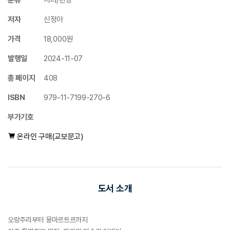
분류
지리/관광
저자
신정아
가격
18,000원
발행일
2024-11-07
총 페이지
408
ISBN
979-11-7199-270-6
부가기호
온라인 구매(교보문고)
도서 소개
오랑주리부터 몽마르트르까지