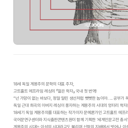
18세 독일 계몽주의 문학의 대표 주자,
고트홀트 에프라임 레싱의 『젊은 학자』 국내 첫 번역!
“넌 가망이 없는 바보다, 정말 말린 생선처럼 뻣뻣한 놈이야. … 공부가 독
독일 근대 희곡의 아버지 레싱이 풍자하는 계몽주의 시대의 엉터리 학
18세기 독일 계몽주의를 대표하는 작가이자 문예론가인 고트홀트 에프라
국어문연구센터와 지식출판콘텐츠원이 함께 기획한 ‘세계인문고전 총서’의
계몽주의 시대는 이성의 시대라고도 불리며 신학의 지배에서 벗어나 이성