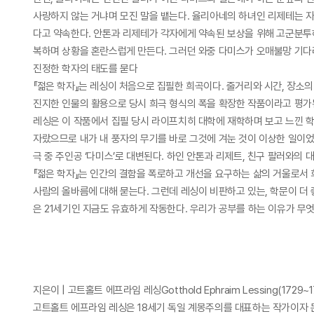
사랑하지 않는 거냐며 모진 말을 뱉는다. 율리아네의 하녀인 리제테는 자
다고 약속한다. 안톤과 리제테가 각자에게 약속된 보상을 위해 고군분투
복하며 상황을 혼란스럽게 만든다. 그러던 와중 다미스가 오매불망 기다
진정한 학자의 태도를 묻다
『젊은 학자』는 레싱이 처음으로 집필한 희곡이다. 줄거리와 시간, 장소의 
진지한 인물의 활용으로 당시 희극 형식의 폭을 확장한 작품이라고 평가
레싱은 이 작품에서 집필 당시 라이프치히 대학에 재학하며 보고 느낀 학
자랐으므로 내가 내 풍자의 무기를 바로 그것에 겨눈 것이 이상한 일
극 중 주인공 ‘다미스’로 대변된다. 하인 안톤과 리제트, 친구 팔러와
『젊은 학자』는 인간의 결함을 폭로하고 개선을 요구하는 삶의 거울로서 
사람의 올바름에 대해 묻는다. 그런데 레싱이 비판하고 있는, 학문이 더 
은 21세기인 지금도 유효하게 작동한다. 우리가 공부를 하는 이유가 무
지은이 | 고트홀트 에프라임 레싱Gotthold Ephraim Lessing(1729~1
고트홀트 에프라임 레싱은 18세기 독일 계몽주의를 대표하는 작가이자 