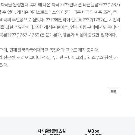
극을 완성한다. 후기에 나온 희극 ????민나 폰 바른헬름????(1767)
수 있다. 레싱은 아리스토텔레스의 이론에 따른 비극의 계층 조건, 즉
의 주인공으로 삼았다. ????에밀리아 갈로티????(1762)는 시민비
평을 넓힌 주요작이다. 또한 레싱은 문예론, 연극 비평 분야에서도 뛰어난
곡론????(1767~1769)은 문예론가, 평론가 레싱의 중요한 업적이다.
며, 현재 한국외국어대학교 독일어과 교수로 재직 중이다.
뮐러 산문선, 로리오 코미디 선집, 슈테판 츠바이크의 에라스무스 평전, 카
 있다.
목록
지식출판콘텐츠원
부Boo