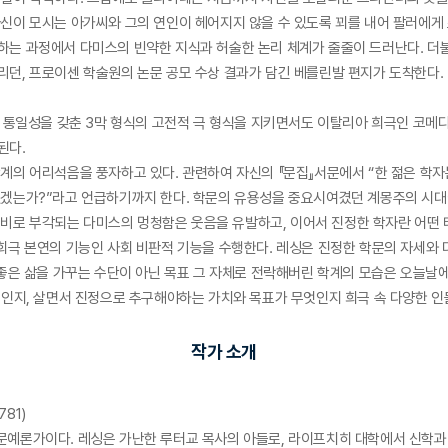
신이 모시는 아가씨와 그의 연인이 헤어지지 않을 수 있도록 꾀를 내어 팔러에게
하는 과정에서 다미스의 빈약한 지식과 허술한 논리 체계가 줄줄이 드러난다. 더불
리던, 프로이센 학술원의 논문 공모 수상 결과가 담긴 베를린발 편지가 도착한다.
통일성을 갖춘 3막 형식의 고전적 극 형식을 지키면서도 이탈리아 희극인 코메디아 델 
된다.
계의 어리석음을 풍자하고 있다. 관련하여 자신의 『문집』서문에서 “한 젊은 학자는
이었겠는가?”라고 언급하기까지 한다. 학문의 유용성을 중요시여겼던 계몽주의 시
의 대비로 부각되는 다미스의 멍청함은 웃음을 유발하고, 이어서 진정한 학자란 어
희극 본연의 기능인 사회 비판적 기능을 수행한다. 레싱은 진정한 학문의 자세와 
좋은 삶을 가꾸는 수단이 아닌 목표 그 자체로 전락해버린 학계의 모습은 오늘날에
엇인지, 살면서 진정으로 추구해야하는 가치와 목표가 무엇인지 희극 속 다양한 
작가 소개
781)
문예론가이다. 레싱은 가난한 루터교 목사의 아들로, 라이프치히 대학에서 신학과