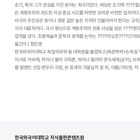
초기, 특히 그가 관심을 가진 분야는 희극이었다. 레싱은 초기에 ????젊은
은 계몽주의의 과도한 이성 중심 사고를 따뜻한 유머로 비판한 걸작이다.
비극의 주인공은 왕이나 영웅 같은 높은 지위의 인물이어야 한다는 규칙을 
극의 대표작이다. 극시 형식으로 계몽주의의 관용 사상을 담은 ????현자
업적을 냈다. 조형예술과 문학의 경계를 논하는 ????라오콘????(1766
옮긴이 | 정민영
한국외국어대학교 독일어과와 동 대학원을 졸업하고(독문학박사) 독일
저서로 카바레, 하이너 뮐러 극작론, 하이너 뮐러의 연극세계(공저), 브레
를 발렌틴 선집 변두리 극장, 욘 포세의 가을날의 꿈 외, 이름/기타맨, 저 
한국외국어대학교 지식출판콘텐츠원