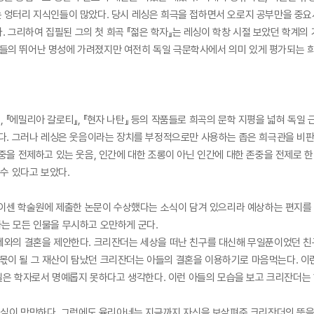
 엉터리 지식인들이 많았다. 당시 레싱은 희극을 접하면서 오로지 공부만을 중요
다. 그리하여 집필된 그의 첫 희곡 『젊은 학자』는 레싱이 학창 시절 보았던 학계
비극들의 뛰어난 명성에 가려졌지만 여전히 독일 극문학사에서 의미 있게 평가되는 
, 『에밀리아 갈로티』, 『현자 나탄』 등의 작품들로 희곡의 문학 지평을 넓혀 독
다. 그러나 레싱은 웃음이라는 장치를 부정적으로만 사용하는 좁은 희극관을 비판
을 전제하고 있는 웃음, 인간에 대한 조롱이 아닌 인간에 대한 존중을 전제로 한
수 있다고 보았다.
로이센 학술원에 제출한 논문이 수상했다는 소식이 담겨 있으리라 예상하는 편지를
는 모든 인물을 무시하고 오만하게 군다.
와의 결혼을 제안한다. 크리잔더는 세상을 떠난 친구를 대신해 무일푼이었던 친구의
의 몫이 될 그 재산이 탐났던 크리잔더는 아들의 결혼을 이용하기로 마음먹는다. 
 일은 학자로서 명예롭지 못하다고 생각한다. 이런 아들의 모습을 보고 크리잔더
현실이 막막하다. 그럼에도 율리아네는 지금까지 자신을 보살펴준 크리잔더의 뜻을 