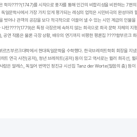
 학자????(1747)를 시작으로 풍자를 통해 인간의 비합리성을 비판하는 7편의 희
 독일문학사에서 가장 가치 있게 평가되는 레싱의 업적은 시민비극의 완성이라 할 
벗어나 관객의 공감을 보다 적극적으로 이끌어 낼 수 있는 시민 계급의 인물을 비극
 나탄????(1779)은 특정 극장르에 속하지 않는 희곡으로 희곡 문학 자체의 지
), 공연 작품은 물론 극장 상황, 배우의 연기까지 비평한 평론집 ????함부르크 희
 뷔르츠부르크대학에서 현대독일문학을 수학했다. 한국브레히트학회 회장을 지냈으
히트 연극 사전(공저), 청년 브레히트(공저) 등이 있고 역서로는 뮐러 희곡선, 
사람은 알레스, 독일어 번역인 정진규 시선집 Tanz der Worte(말씀의 춤) 등이