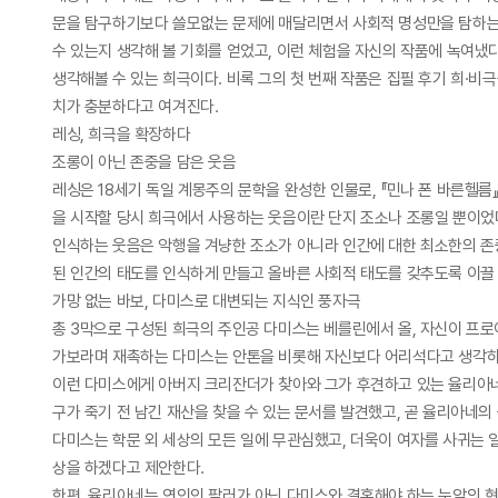
문을 탐구하기보다 쓸모없는 문제에 매달리면서 사회적 명성만을 탐하는
수 있는지 생각해 볼 기회를 얻었고, 이런 체험을 자신의 작품에 녹여냈
생각해볼 수 있는 희극이다. 비록 그의 첫 번째 작품은 집필 후기 희·
치가 충분하다고 여겨진다.
레싱, 희극을 확장하다
조롱이 아닌 존중을 담은 웃음
레싱은 18세기 독일 계몽주의 문학을 완성한 인물로, 『민나 폰 바른헬름』
을 시작할 당시 희극에서 사용하는 웃음이란 단지 조소나 조롱일 뿐이었
인식하는 웃음은 악행을 겨냥한 조소가 아니라 인간에 대한 최소한의 존중
된 인간의 태도를 인식하게 만들고 올바른 사회적 태도를 갖추도록 이끌 
가망 없는 바보, 다미스로 대변되는 지식인 풍자극
총 3막으로 구성된 희극의 주인공 다미스는 베를린에서 올, 자신이 프
가보라며 재촉하는 다미스는 안톤을 비롯해 자신보다 어리석다고 생각하
이런 다미스에게 아버지 크리잔더가 찾아와 그가 후견하고 있는 율리아네
구가 죽기 전 남긴 재산을 찾을 수 있는 문서를 발견했고, 곧 율리아네
다미스는 학문 외 세상의 모든 일에 무관심했고, 더욱이 여자를 사귀는
상을 하겠다고 제안한다.
한편, 율리아네는 연인인 팔러가 아닌 다미스와 결혼해야 하는 눈앞의 