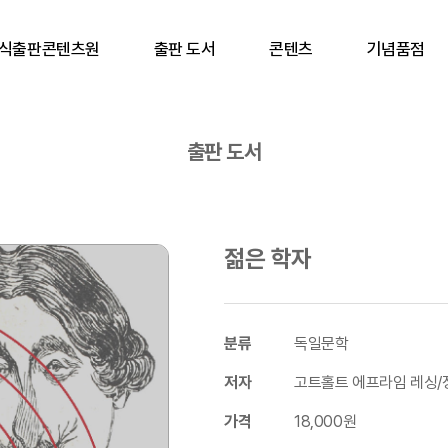
식출판콘텐츠원
출판 도서
콘텐츠
기념품점
출판 도서
젊은 학자
분류
독일문학
저자
고트홀트 에프라임 레싱/
가격
18,000원