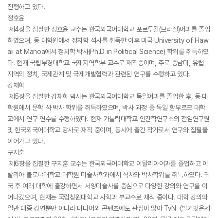
진행하고 있다.
정호윤
제4장을 집필한 정호윤 교수는 한국외국어대학교 포르투갈(브라질)어과를 졸업
하였으며, 동 대학원에서 정치학 석사를 취득한 이후 미국 University of Haw
aii at Manoa에서 정치학 박사(Ph.D in Political Science) 학위를 취득하였
다. 현재 국립부경대학교 국제지역학부 교수로 재직중이며, 주로 중남미, 유럽
지역의 정치, 국제관계 및 국제개발협력과 관련된 연구를 수행하고 있다.
강채희
제5장을 집필한 강채희 박사는 한국외국어대학교 독일어과를 졸업한 후, 동 대
학원에서 문학 석·박사 학위를 취득하였으며, 박사 과정 중 독일 함부르크 대학
교에서 연구 연수를 수행하였다. 현재 가톨릭대학교 인간학연구소의 전임연구원
및 한국외국어대학교 강사로 재직 중이며, 동시에 출간 작가로서 연구와 집필을
이어가고 있다.
구지훈
제6장을 집필한 구지훈 교수는 한국외국어대학교 이탈리아어과를 졸업하고 이
탈리아 볼로냐대학교 대학원 미술사학과에서 석사와 박사학위를 취득하였다. 귀
국 후 여러 대학에 출강하면서 서양미술사를 중심으로 다양한 강의와 연구를 이
어나갔으며, 현재는 국립창원대학교 사학과 부교수로 재직 중이다. 대학 강의와
일반 대중 강연뿐만 아니라 미디어와 콘텐츠에도 관심이 많아 TvN 〈벌거벗은세