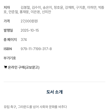
저자
김봉철, 김수미, 송은지, 정호윤, 강채희, 구지훈, 이하얀, 박종
호, 안준철, 홍재웅, 이은경, 신의찬
가격
27,000원원
발행일
2025-10-15
총 페이지
374
ISBN
979-11-7199-317-8
부가기호
온라인 구매(교보문고)
도서 소개
유럽 축구, 그라운드를 넘어 사회와 문화를 비추다