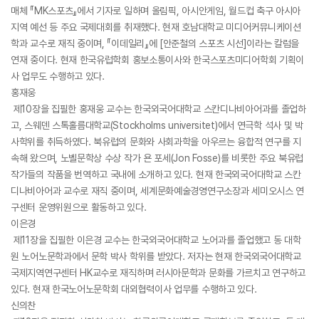
매체 『MK스포츠』에서 기자로 일하며 올림픽, 아시안게임, 월드컵 축구 아시아
지역 예선 등 주요 국제대회를 취재했다. 현재 호남대학교 미디어커뮤니케이션
학과 교수로 재직 중이며, 『이데일리』에 [안준철의 스포츠 시선]이라는 칼럼을
연재 중이다. 현재 한국유럽학회 홍보소통이사와 한국스포츠미디어학회 기획이
사 업무도 수행하고 있다.
홍재웅
제10장을 집필한 홍재웅 교수는 한국외국어대학교 스칸디나비아어과를 졸업하
고, 스웨덴 스톡홀름대학교(Stockholms universitet)에서 연극학 석사 및 박
사학위를 취득하였다. 북유럽의 문화와 사회과학을 아우르는 융합적 연구를 지
속해 왔으며, 노벨문학상 수상 작가 욘 포세(Jon Fosse)를 비롯한 주요 북유럽
작가들의 작품을 번역하고 국내에 소개하고 있다. 현재 한국외국어대학교 스칸
디나비아어과 교수로 재직 중이며, 세계문화예술경영연구소장과 세미오시스 연
구센터 운영위원으로 활동하고 있다.
이은경
제11장을 집필한 이은경 교수는 한국외국어대학교 노어과를 졸업했고 동 대학
원 노어노문학과에서 문학 박사 학위를 받았다. 저자는 현재 한국외국어대학교
국제지역연구센터 HK교수로 재직하며 러시아문학과 문화를 가르치고 연구하고
있다. 현재 한국노어노문학회 대외협력이사 업무를 수행하고 있다.
신의찬