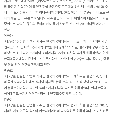
계사〉 프로그램의 66화, 〈레오나르도와 미켈란젤로〉, 88화 〈갈릴레오 갈릴레이
의 불편한 진실 〉편에 출연한 것을 바탕으로 축구해설 위원 박문성의 채널 〈달수
네 라이브〉, 방송인 이금희 아나운서의 〈마이금희〉, 이탈리아 방송인 알베르토 몬
디의 채널 등의 유튜브 채널에도 자주 출연하고 있다. 이탈리아 미술사와 역사를
중심으로 다양한 유럽의 문화와 현상 등에 관심을 갖고 연구와 강의를 이어가고
있다.
이하얀
제7장을 집필한 이하얀 박사는 한국외국어대학교 그리스·불가리아학과에서 졸
업하였으며, 동 대학 국제지역대학원에서 경제학 석사를, 불가리아 정부 초청 장
학생으로 선발되어 불가리아 소피아대학교에서 정치학 박사를 취득하였다. 현재
한국외국어대학교 EU연구소 인문사회연구사업단 연구교수로 재직 중이며, 중동
부 유럽 관련 연구를 진행하고 있다.
박종호
제8장을 집필한 박종호 박사는 한국외국어대학교 국제학부를 졸업하고, 동 대
학 국제지역대학원에서 정치학 석사를, 뉴욕 주의 정부 초청 장학생으로 선발되
어 뉴욕주립대학교 빙엄턴 캠퍼스에서 정치학 박사를 취득하였다. 현재 한국외
국어대학교 국제지역연구센터에서 연구교수로 재직 중이다.
안준철
제9장을 집필한 안준철 교수는 한국외국어대학교 법과대학을 졸업하였으며, 동
대학원에서 언론학 석사와 커뮤니케이션학 박사학위를 취득하였다. 스포츠 전문