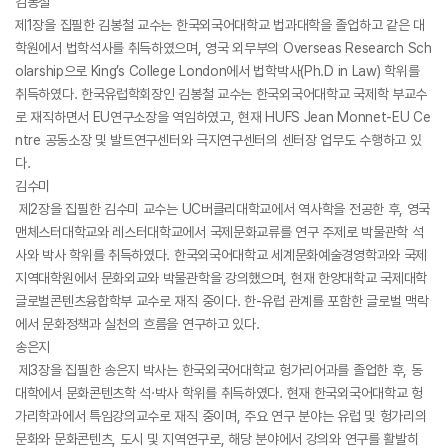
김봉철
제1장을 집필한 김봉철 교수는 한국외국어대학교 법과대학을 졸업하고 같은 대
학원에서 법학석사를 취득하였으며, 영국 외무부의 Overseas Research Sch
olarship으로 King’s College London에서 법학박사(Ph.D in Law) 학위를
취득하였다. 한국유럽학회장인 김봉철 교수는 한국외국어대학교 국제학 부교수
로 재직하면서 EU연구소장을 역임하였고, 현재 HUFS Jean Monnet-EU Ce
ntre 공동소장 및 발트연구센터와 극지연구센터의 센터장 업무도 수행하고 있
다.
김수미
제2장을 집필한 김수미 교수는 UC버클리대학교에서 역사학을 전공한 후, 영국
맨체스터대학교와 레스터대학교에서 국제문화교류를 연구 주제로 박물관학 석
사와 박사 학위를 취득하였다. 한국외국어대학교 세계문화예술경영학과와 국제
지역대학원에서 문화외교와 박물관학을 강의했으며, 현재 한양대학교 국제대학
글로벌콘텐츠융합학부 교수로 재직 중이다. 한-유럽 관계를 포함한 글로벌 맥락
에서 문화정책과 실천의 흐름을 연구하고 있다.
송은지
제3장을 집필한 송은지 박사는 한국외국어대학교 헝가리어과를 졸업한 후, 동
대학에서 문화콘텐츠학 석·박사 학위를 취득하였다. 현재 한국외국어대학교 헝
가리학과에서 특임강의교수로 재직 중이며, 주요 연구 분야는 유럽 및 헝가리의
문화와 문화콘텐츠, 도시 및 지역연구로, 해당 분야에서 강의와 연구를 활발히