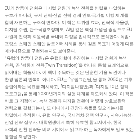
EU
의 쌍둥이 전환은 디지털 전환과 녹색 전환을 병렬로 나열하는
,
·
·
·
구호가 아니라
규제 권력
산업 전략
경제 안보
국가별 이행 체계를
.
,
,
함께 재편하는 구조적 변화다
이 책은 브뤼셀 효과
전략적 자율성
,
, AI
EU
디지털 주권
탄소국경조정제도
법 같은 핵심 개념을 중심으로
.
·
차원의 전략과 회원국별 국내화 과정을 입체적으로 분석한다
독일
·
·
·
3
프랑스
스페인
스웨덴
발트
국 사례를 통해 같은 목표가 어떻게 다른
.
메커니즘으로 구현되는지도 보여준다
『
』
유럽의 쌍둥이 전환
은 유럽연합이 추진하는 디지털 전환과 녹색
,
‘
(Twin Transition)’
전환
곧
쌍둥이 전환
을 하나의 통합 프레임으로
.
읽어내는 학술서다
이 책이 주목하는 것은 단순한 기술 낙관이나
. EU
「
」
2050
환경 담론의 반복이 아니다
는
유럽그린딜
을 통해
년 기후
,
「
」
「
10
중립이라는 목표를 제시하고
디지털나침반
과
디지털
년 정책
」
2030
.
프로그램
을 통해
년까지의 실행 체계를 제도화해 왔다
이 책은
,
바로 그 지점에서
녹색 전환과 디지털 전환이 어떻게 상호보완적
,
전략으로 결합되는지
또 어디에서 긴장과 충돌을 일으키는지를
.
,
·
,
·
치밀하게 추적한다
유럽 연구자
국제정치
정책 연구자
지속가능성
,
,
산업 전략 실무자
대학원생에게 특히 유효한 참고서이자
한국
사회의 전환 전략을 비교 시야에서 읽고자 하는 독자에게도 밀도 있는
.
통찰을 제공한다