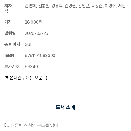
저자
김면회, 김봉철, 강유덕, 김병권, 김일곤, 박상준, 이영주, 서진
석
가격
26,000원
발행일
2026-03-26
총 페이지
361
ISBN
9791171993390
부가기호
93340
온라인 구매(교보문고)
도서 소개
EU
쌍둥이 전환의 구조를 읽다