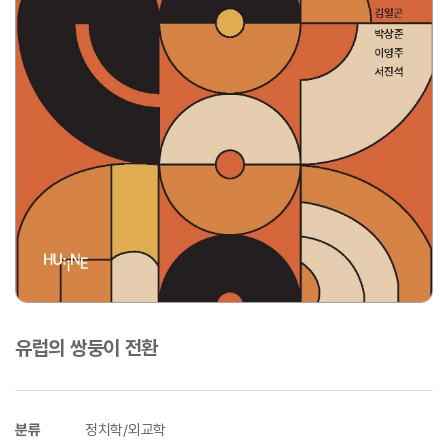
유럽의 쌍둥이 전환
분류
정치학/외교학