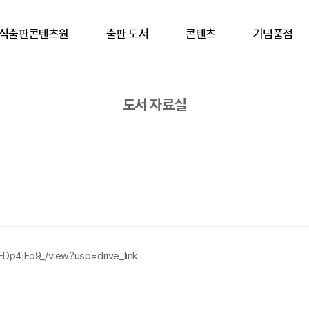
식출판콘텐츠원
출판 도서
콘텐츠
기념품점
도서 자료실
FDp4jEo9_/view?usp=drive_link