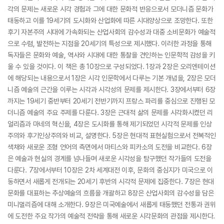
각의 문제는 새로운 시각 경험과 그에 대한 문화적 반응으로서 모더니즘 문화가
태동하고 이를 19세기의 도시화와 산업화에 따른 시대양상으로 조망한다. 또한
후기 자본주의 시대에 가속화되는 산업사회의 감수성과 대중 소비문화가 예술적
으로 수렴, 발전하는 지점을 20세기의 특성으로 제시했다. 이러한 과정을 통해
독자들은 문화와 예술, 역사와 시대에 대한 통찰을 견인하는 인문학적 감성을 키
울 수 있을 것이다. 이 책은 총 10장으로 구성되었다. 1장과 2장은 오리엔테이션
에 해당되는 내용으로서 1장은 시각 인문학에서 다루는 기본 개념을, 2장은 모더
니즘 예술의 근간을 이루는 시각과 시각성의 문제를 제시한다. 3장에서부터 6장
까지는 19세기 중반부터 20세기 전반기까지 프랑스 파리를 중심으로 진행된 모
더니즘 예술의 주요 주제를 다룬다. 3장은 근대적 삶의 문제를 시각화시켰던 리
얼리즘과 마네의 혁신을, 4장은 도시화를 통해 제기되었던 시각적 문제를 인상
주의와 후기인상주의와 비교, 설명한다. 5장은 현대적 표현실험으로서 전복적인
색채와 새로운 조형 언어의 측면에서 마티스와 피카소의 도전을 비교한다. 6장
은 예술과 현실의 경계를 넘나들며 새로운 시각성을 탐구했던 작가들의 도전을
다룬다. 7장에서부터 10장은 2차 세계대전 이후, 문화의 중심지가 미국으로 이
동하면서 새롭게 전개되는 20세기 후반의 시각적 문제에 집중한다. 7장은 현대
문화를 대표하는 추상예술의 흐름을 개괄하고 8장은 산업사회의 감수성을 담은
미니멀리즘에 대해 소개한다. 9장은 미국예술에서 새롭게 태동했던 전통과 권위
에 도전한 주요 작가의 예술적 전략을 통해 새로운 시각문화의 관점을 제시한다.