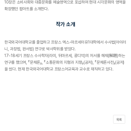
10장은 소비사회와 대중문화를 예술영역으로 포섭하여 현대 시각문화의 영역을
확장했던 팝아트를 소개한다.
작가 소개
한국외국어대학교를 졸업하고 프랑스 엑스-마르세이유1대학에서 수사법(아이러
니, 과장법, 완서법) 연구로 박사학위를 받았다.
17~18세기 프랑스 수사학자(라미, 뒤마르세, 콩디악)의 저서를 해제(解題)하는
연구를 했으며, 『문체론』, 『소통문화의 지형과 지향』(공저), 『문체론사전』(공저)
을 썼다. 현재 한국외국어대학교 프랑스어교육과 교수로 재직하고 있다.
목록