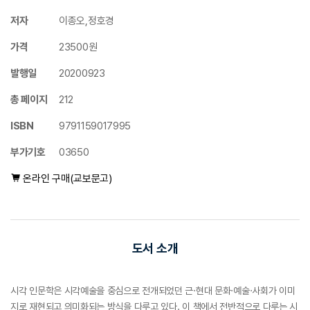
저자
이종오,정호경
가격
23500원
발행일
20200923
총 페이지
212
ISBN
9791159017995
부가기호
03650
온라인 구매(교보문고)
도서 소개
시각 인문학은 시각예술을 중심으로 전개되었던 근·현대 문화·예술·사회가 이미
지로 재현되고 의미화되는 방식을 다루고 있다. 이 책에서 전반적으로 다루는 시