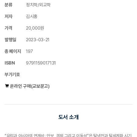
분류
정치학/외교학
저자
김시홍
가격
20,000원
발행일
2023-03-21
총 페이지
197
ISBN
9791159017131
부가기호
온라인 구매(교보문고)
도서 소개
“유럽과 아시아의 연계성: 안보, 경제 그리고 이동성”은 탈냉전과 탈세계화 시기