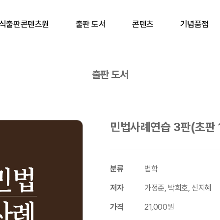
식출판콘텐츠원
출판 도서
콘텐츠
기념품점
출판 도서
민법사례연습 3판(초판 
분류
법학
저자
가정준, 박희호, 신지혜
가격
21,000원