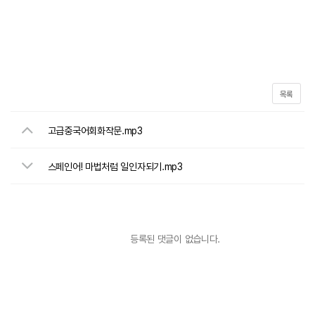
목록
고급중국어회화작문.mp3
스페인어! 마법처럼 일인자되기.mp3
등록된 댓글이 없습니다.