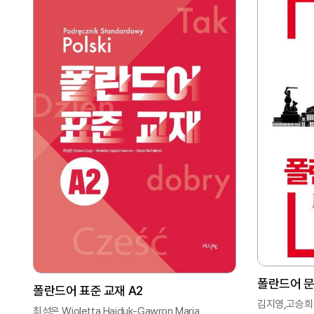
폴란드어 문
폴란드어 표준 교재 A2
김지영,고승희
최성은,Wioletta Hajduk-Gawron,Maria