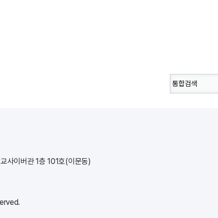
학교사이버관 1층 101호(이문동)
rved.