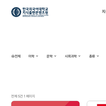
지
전체
어학
문학
사회과학
총류
전체 5건
1 페이지