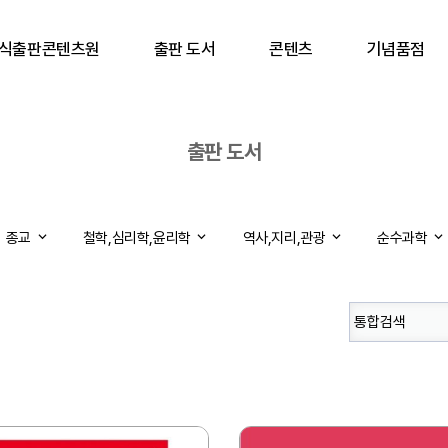
식출판콘텐츠원
출판 도서
콘텐츠
기념품점
출판 도서
종교
철학,심리학,윤리학
역사,지리,관광
순수과학