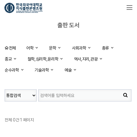
출판 도서
전체
어학
문학
사회과학
총류
종교
철학,심리학,윤리학
역사,지리,관광
순수과학
기술과학
예술
전체 0건
1 페이지