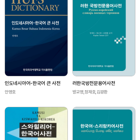
인도네시아어-한국어 큰 사전
러한국방전문용어사전
안영호
방교영,정재호,김광환