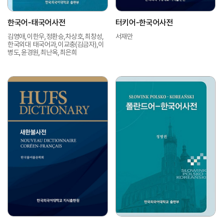
한국어-태국어사전
터키어-한국어사전
김영애,이한우,정환승,차상호,최창성,
서재만
한국외대 태국어과,이교충(김금자),이
병도,윤경원,최난옥,최은희