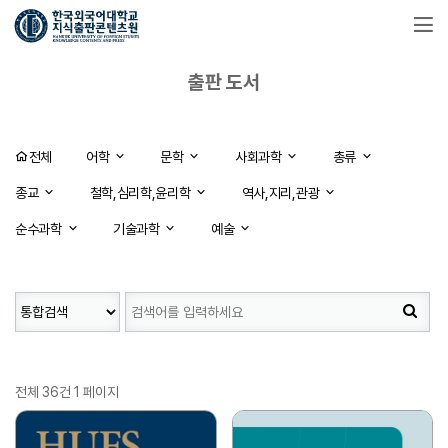
출판 도서
전체
어학
문학
사회과학
총류
종교
철학,심리학,윤리학
역사,지리,관광
순수과학
기술과학
예술
전체 36건
1 페이지