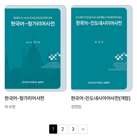
한국어-헝가리어사전
한국어-인도네시아어사전(개정)
박수영
정영림
1
2
3