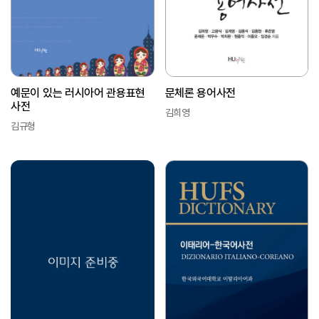
예문이 있는 러시아어 관용표현
문체론 용어사전
사전
김희영
김규형