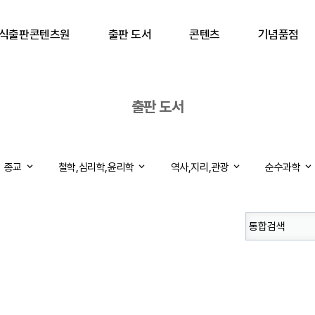
식출판콘텐츠원
출판 도서
콘텐츠
기념품점
출판 도서
종교
철학,심리학,윤리학
역사,지리,관광
순수과학