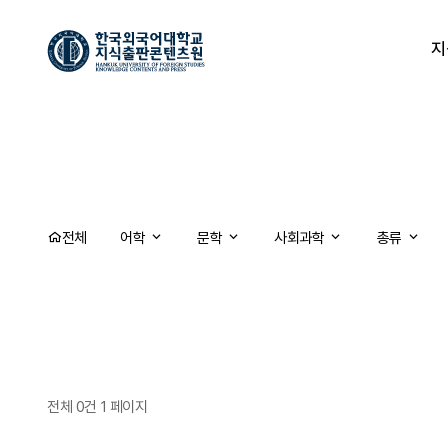
지
전체
어학
문학
사회과학
총류
전체 0건
1 페이지