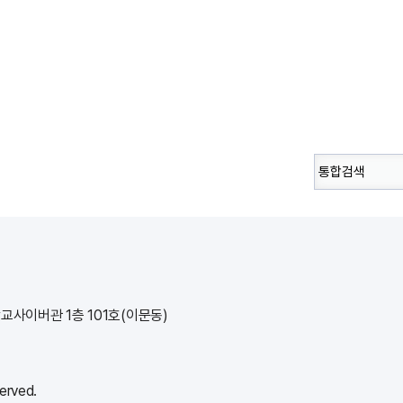
학교사이버관 1층 101호(이문동)
rved.