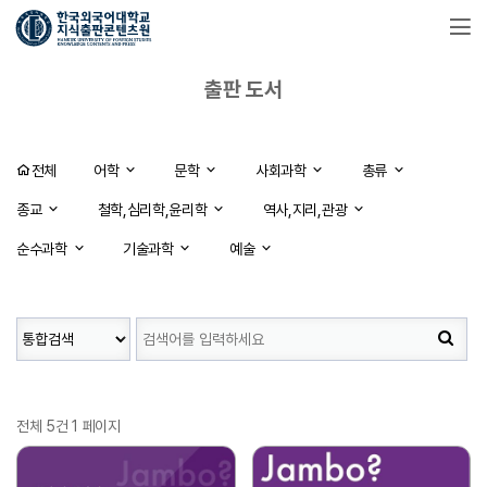
출판 도서
전체
어학
문학
사회과학
총류
종교
철학,심리학,윤리학
역사,지리,관광
순수과학
기술과학
예술
전체 5건
1 페이지