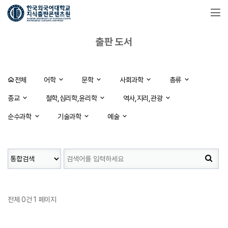
출판 도서
전체
어학
문학
사회과학
총류
종교
철학,심리학,윤리학
역사,지리,관광
순수과학
기술과학
예술
전체 0건
1 페이지