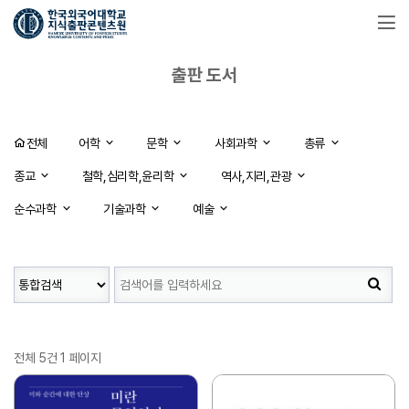
출판 도서
전체
어학
문학
사회과학
총류
종교
철학,심리학,윤리학
역사,지리,관광
순수과학
기술과학
예술
전체 5건
1 페이지