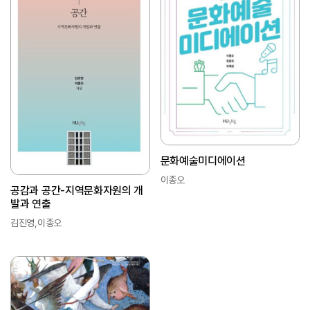
문화예술미디에이션
이종오
공감과 공간-지역문화자원의 개
발과 연출
김진영,이종오